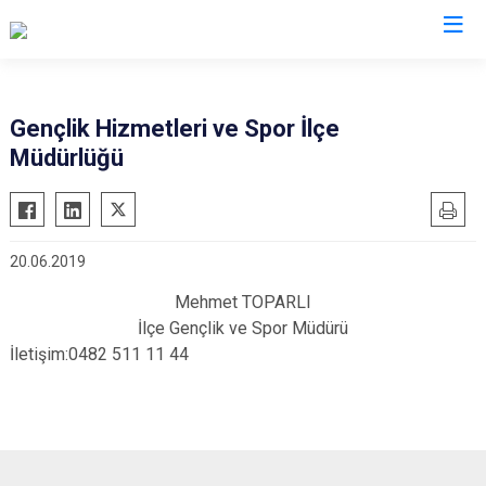
Mardin
Gençlik Hizmetleri ve Spor İlçe
Müdürlüğü
Dargeçit
Nusaybin
Derik
Ömerli
Kızıltepe
Savur
20.06.2019
Mazıdağı
Yeşilli
Mehmet TOPARLI
Midyat
Artuklu
İlçe Gençlik ve Spor Müdürü
İletişim:0482 511 11 44