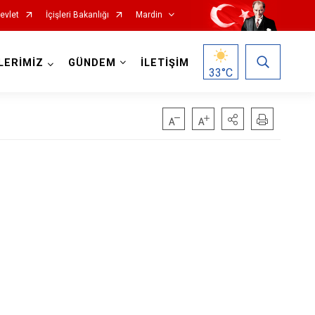
evlet
İçişleri Bakanlığı
Mardin
LERİMİZ
GÜNDEM
İLETİŞİM
33
°C
Nusaybin
Ömerli
Savur