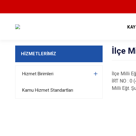
KA
İlçe M
HİZMETLERİMİZ
İlçe Milli
Hizmet Birimleri
İRT NO : 0 
Milli Eğt. 
Kamu Hizmet Standartları