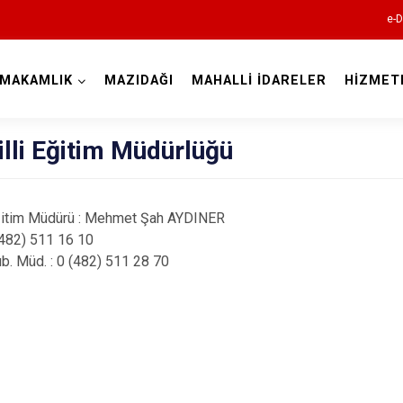
e-D
YMAKAMLIK
MAZIDAĞI
MAHALLİ İDARELER
HİZMET
Mardin
illi Eğitim Müdürlüğü
 Eğitim Müdürü : Mehmet Şah AYDINER
(482) 511 16 10
Şub. Müd. : 0 (482) 511 28 70
Dargeçit
Derik
Kızıltepe