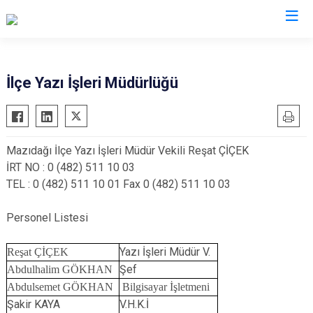
Mardin
İlçe Yazı İşleri Müdürlüğü
Dargeçit
Nusaybin
Derik
Ömerli
Mazıdağı İlçe Yazı İşleri Müdür Vekili Reşat ÇİÇEK
Kızıltepe
Savur
İRT NO : 0 (482) 511 10 03
Mazıdağı
Yeşilli
TEL : 0 (482) 511 10 01 Fax 0 (482) 511 10 03
Midyat
Artuklu
Personel Listesi
Yazı İşleri Müdür V.
Reşat ÇİÇEK
Şef
Abdulhalim GÖKHAN
Abdulsemet GÖKHAN
Bilgisayar İşletmeni
Şakir KAYA
V.H.K.İ