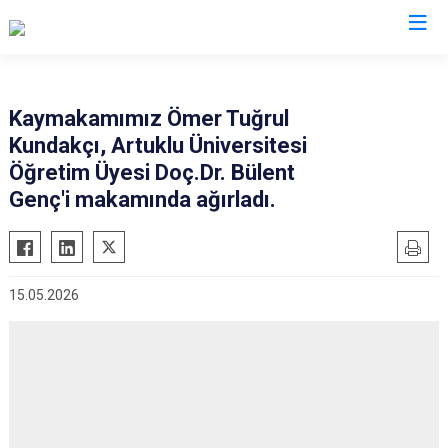
Mardin
Kaymakamımız Ömer Tuğrul
Kundakçı, Artuklu Üniversitesi
Dargeçit
Nusaybin
Öğretim Üyesi Doç.Dr. Bülent
Derik
Ömerli
Genç'i makamında ağırladı.
Kızıltepe
Savur
Mazıdağı
Yeşilli
Midyat
Artuklu
15.05.2026