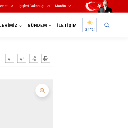
evlet
İçişleri Bakanlığı
Mardin
LERİMİZ
GÜNDEM
İLETİŞİM
31
°C
Nusaybin
Ömerli
Savur