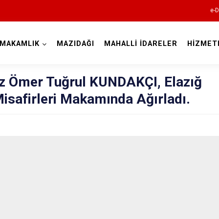
e-D
YMAKAMLIK
MAZIDAĞI
MAHALLİ İDARELER
HİZMET
Mardin
 Ömer Tuğrul KUNDAKÇI, Elazığ
Misafirleri Makamında Ağırladı.
Dargeçit
Derik
Kızıltepe