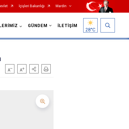
evlet
İçişleri Bakanlığı
Mardin
LERİMİZ
GÜNDEM
İLETİŞİM
28
°C
a
Nusaybin
Ömerli
Savur