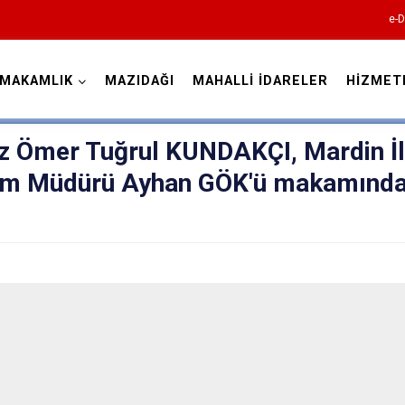
e-D
YMAKAMLIK
MAZIDAĞI
MAHALLİ İDARELER
HİZMET
Mardin
 Ömer Tuğrul KUNDAKÇI, Mardin İl
izm Müdürü Ayhan GÖK'ü makamınd
Dargeçit
Derik
Kızıltepe