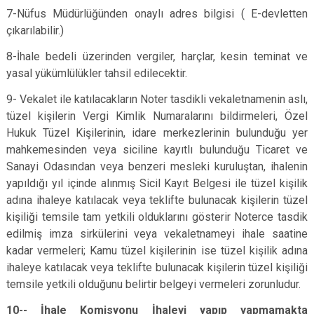
7-Nüfus Müdürlüğünden onaylı adres bilgisi ( E-devletten
çıkarılabilir.)
8-İhale bedeli üzerinden vergiler, harçlar, kesin teminat ve
yasal yükümlülükler tahsil edilecektir.
9- Vekalet ile katılacakların Noter tasdikli vekaletnamenin aslı,
tüzel kişilerin Vergi Kimlik Numaralarını bildirmeleri, Özel
Hukuk Tüzel Kişilerinin, idare merkezlerinin bulunduğu yer
mahkemesinden veya siciline kayıtlı bulunduğu Ticaret ve
Sanayi Odasından veya benzeri mesleki kuruluştan, ihalenin
yapıldığı yıl içinde alınmış Sicil Kayıt Belgesi ile tüzel kişilik
adına ihaleye katılacak veya teklifte bulunacak kişilerin tüzel
kişiliği temsile tam yetkili olduklarını gösterir Noterce tasdik
edilmiş imza sirkülerini veya vekaletnameyi ihale saatine
kadar vermeleri; Kamu tüzel kişilerinin ise tüzel kişilik adına
ihaleye katılacak veya teklifte bulunacak kişilerin tüzel kişiliği
temsile yetkili olduğunu belirtir belgeyi vermeleri zorunludur.
10-- İhale Komisyonu İhaleyi yapıp yapmamakta