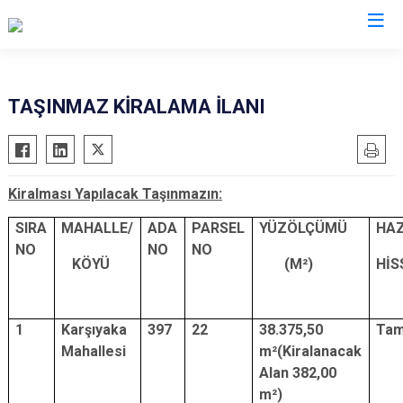
Mardin
TAŞINMAZ KİRALAMA İLANI
Dargeçit
Nusaybin
Derik
Ömerli
Kiralması Yapılacak Taşınmazın:
Kızıltepe
Savur
Mazıdağı
Yeşilli
SIRA
MAHALLE/
ADA
PARSEL
YÜZÖLÇÜMÜ
HAZ
NO
NO
NO
Midyat
Artuklu
KÖYÜ
(M²)
HİS
1
Karşıyaka
397
22
38.375,50
Ta
Mahallesi
m²(Kiralanacak
Alan 382,00
m²)