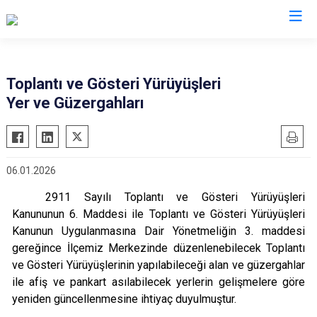
Mardin
Toplantı ve Gösteri Yürüyüşleri
Yer ve Güzergahları
Dargeçit
Nusaybin
Derik
Ömerli
Kızıltepe
Savur
06.01.2026
Mazıdağı
Yeşilli
2911 Sayılı Toplantı ve Gösteri Yürüyüşleri
Midyat
Artuklu
Kanununun 6. Maddesi ile Toplantı ve Gösteri Yürüyüşleri
Kanunun Uygulanmasına Dair Yönetmeliğin 3. maddesi
gereğince İlçemiz Merkezinde düzenlenebilecek Toplantı
ve Gösteri Yürüyüşlerinin yapılabileceği alan ve güzergahlar
ile afiş ve pankart asılabilecek yerlerin gelişmelere göre
yeniden güncellenmesine ihtiyaç duyulmuştur.