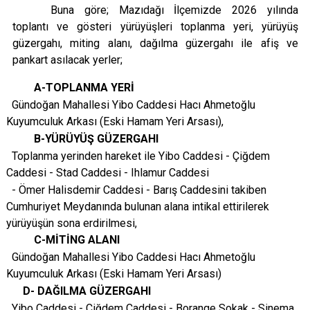
Buna göre; Mazıdağı İlçemizde 2026 yılında
toplantı ve gösteri yürüyüşleri toplanma yeri, yürüyüş
güzergahı, miting alanı, dağılma güzergahı ile afiş ve
pankart asılacak yerler;
A-TOPLANMA YERİ
Gündoğan Mahallesi Yibo Caddesi Hacı Ahmetoğlu
Kuyumculuk Arkası (Eski Hamam Yeri Arsası),
B-YÜRÜYÜŞ GÜZERGAHI
Toplanma yerinden hareket ile Yibo Caddesi - Çiğdem
Caddesi - Stad Caddesi - Ihlamur Caddesi
- Ömer Halisdemir Caddesi - Barış Caddesini takiben
Cumhuriyet Meydanında bulunan alana intikal ettirilerek
yürüyüşün sona erdirilmesi,
C-MİTİNG ALANI
Gündoğan Mahallesi Yibo Caddesi Hacı Ahmetoğlu
Kuyumculuk Arkası (Eski Hamam Yeri Arsası)
D- DAĞILMA GÜZERGAHI
Yibo Caddesi - Çiğdem Caddesi - Borange Sokak - Sinema